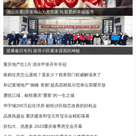
湖山云著|浪漫湖山为爱筑家 给最爱的幸福港湾
搭乘春日专列 探寻小区素未谋面的神秘
重庆地产红1月 清水甲第开年夺冠
换购住房怎么退税？退多少？税务部门权威解读来了
和记黄埔地产“御峰·誉都”超高层精装示范单位荣耀开放
麓悦江城，献给重庆“麓客”的一生之城
华宇城200万起住洋房 献给沙区核芯改善的好机会
品唐风盛会 重庆建发和玺元宵玺乐会精彩落幕
折扣大、优惠多 2023重庆春季房交会开幕