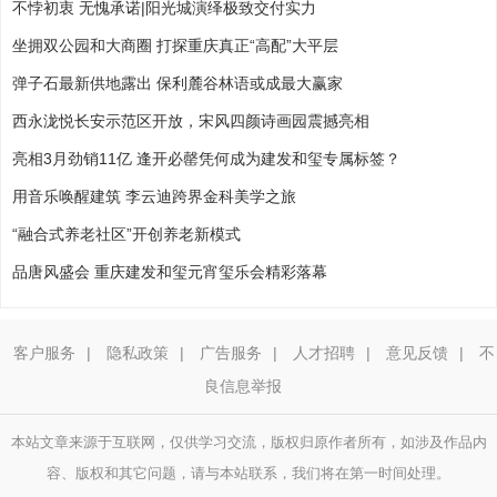
不悖初衷 无愧承诺|阳光城演绎极致交付实力
坐拥双公园和大商圈 打探重庆真正“高配”大平层
弹子石最新供地露出 保利麓谷林语或成最大赢家
西永泷悦长安示范区开放，宋风四颜诗画园震撼亮相
亮相3月劲销11亿 逢开必罄凭何成为建发和玺专属标签？
用音乐唤醒建筑 李云迪跨界金科美学之旅
“融合式养老社区”开创养老新模式
品唐风盛会 重庆建发和玺元宵玺乐会精彩落幕
客户服务
|
隐私政策
|
广告服务
|
人才招聘
|
意见反馈
|
不
良信息举报
本站文章来源于互联网，仅供学习交流，版权归原作者所有，如涉及作品内
容、版权和其它问题，请与本站联系，我们将在第一时间处理。