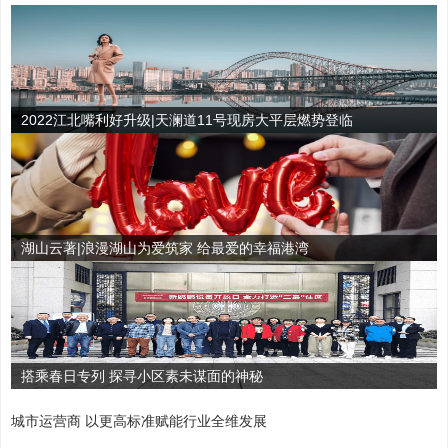
2022江北嘴利好升级|天澜道11号现房大平层燃势登临
湖山云著|浪漫湖山为爱筑家 给最爱的幸福港湾
搭乘春日专列 探寻小区素未谋面的神秘
城市运营商 以更高标准赋能行业全维发展