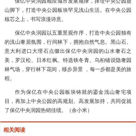
保亿中央润园顺应城市发展规律，择址中央公园鹿
山脚下，打造中央公园板块罕见浅山生活。在中央公园
核芯之上，书写浪漫诗意。
保亿中央润园以五重景观作序，打造中央公园独有
的浅山奢居氛围，行间林下，拥抱自然气息。黑山石、
意大利进口大理石点缀出保亿中央润园的山水奢石之
美，罗汉松、日本红枫、特选铁冬青、乌桕铺设隐奢园
林气场，穿行林下花间，移步异景 ，每一步都是美的旅
程。
作为保亿在中央公园板块铸就的鎏金浅山奢宅项
目，再加上中央公园的高规划、高发展加持，共同促就
了保亿中央润园热销佳绩。（余小米）
相关阅读