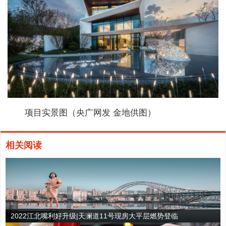
项目实景图（央广网发 金地供图）
相关阅读
2022江北嘴利好升级|天澜道11号现房大平层燃势登临