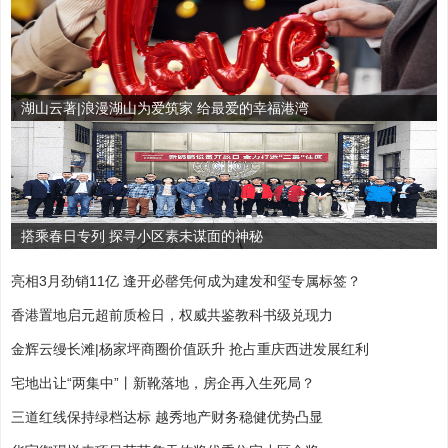
湖山云著|浪漫湖山为爱筑家 给最爱的幸福港湾
搭乘春日专列 探寻小区素未谋面的神秘
亮相3月劲销11亿 逢开必罄凭何成为建发和玺专属标签？
香港置地启元超前质检日，权威共鉴教科书级兑现力
金辉云缦长滩|杨家坪商圈价值跃升 抢占重庆西进发展红利
宅地出让“两集中”丨新靴落地，房企再入生死局？
三道红线保持绿档达标 越秀地产财务稳健优势凸显