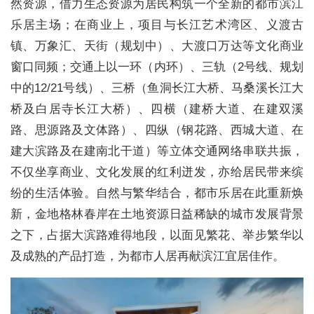
然资源，借力生态资源为居民构筑一个全新的都市滨江
乐居主场；在商业上，项目与长江艺术湾区、义渡古
镇、万象汇、天街（规划中）、大渡口万达等文化商业
窗口同频；交通上以一环（内环）、三轨（2号线、规划
中的12/21号线）、三桥（鱼洞长江大桥、马桑溪长江大
桥及白居寺长江大桥）、四横（建桥大道、在建双溪
路、思源路及文体路）、四纵（钢花路、西城大道、在
建大滨路及在建南北干道）等立体交通网络串联共振，
不仅坐享商业、文化发展的红利迸发，亦给居民带来缤
纷的生活体验。自然与繁华结合，都市乐居在此重新焕
新，金地格林春岸在土地资源日益稀缺的城市发展背景
之下，占据大滨路难得地段，以面见繁花、举步繁华以
及成熟的产品打造，为都市人居再献滨江宜居佳作。