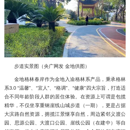
步道实景图（央广网发 金地供图）
金地格林春岸作为金地入渝格林系产品，秉承格林
系3.0 “温馨”、“宜人”、“格调”、“健康”四大宗旨，打造适
合不同年龄阶段人群的居住体验。在资源上可谓是包揽
精华，不仅坐享重钢崖线山城步道（一期），更是占据
大滨路自然资源，拥揽江景惬享自然，周边紧邻义渡公
园、思源公园、大渡口公园、崖线公园（在建中）等自