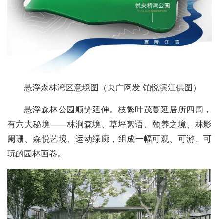
悬浮森林湾区意境图（央广网发 铂悦滨江供图）
悬浮森林公园顺势延伸。枝繁叶茂蔓延居所四周，
有六大秘境——林涧森境、草坪絮语、颐养之境、林影
阑珊、森悦艺境、运动绿廊，组成一幅可观、可游、可
玩的园林画卷。