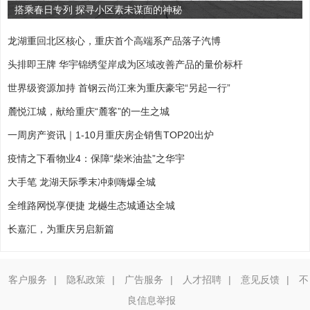
搭乘春日专列 探寻小区素未谋面的神秘
龙湖重回北区核心，重庆首个高端系产品落子汽博
头排即王牌 华宇锦绣玺岸成为区域改善产品的量价标杆
世界级资源加持 首钢云尚江来为重庆豪宅“另起一行”
麓悦江城，献给重庆“麓客”的一生之城
一周房产资讯｜1-10月重庆房企销售TOP20出炉
疫情之下看物业4：保障“柴米油盐”之华宇
大手笔 龙湖天际季末冲刺嗨爆全城
全维路网悦享便捷 龙樾生态城通达全城
长嘉汇，为重庆另启新篇
客户服务
|
隐私政策
|
广告服务
|
人才招聘
|
意见反馈
|
不
良信息举报