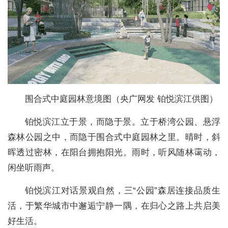
围合式中庭园林意境图（央广网发 铂悦滨江供图）
铂悦滨江立于景，而隐于景。立于桥湾公园、悬浮
森林公园之中，而隐于围合式中庭园林之里。晴时，斜
晖透过密林，在阳台拥抱阳光。雨时，听风随林霭动，
闲坐听雨声。
铂悦滨江对话景观自然，三“公园”森居连接品质生
活，于繁华城市中邂逅宁静一隅，在归心之路上共启美
好生活。