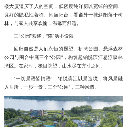
楼大厦逼仄了人的空间，低密度纯洋房以宽绰的空间、
良好的隐私性著称。闲坐阳台，看窗外一抹斜阳落于树
林，与家人共享欢愉，温馨而舒适。
三“公园”萦绕，“森”活不设限
回归自然是人们永恒的愿望。桥湾公园、悬浮森林
公园与围合中庭三个“公园”，构筑起铂悦滨江悬浮森林
湾区。在家时，极目眺望，山水尽在方寸之间。
“一切景语皆情语”，铂悦滨江以景造境，将风景融
入居所，一步一景，三个“公园”，三种风情。