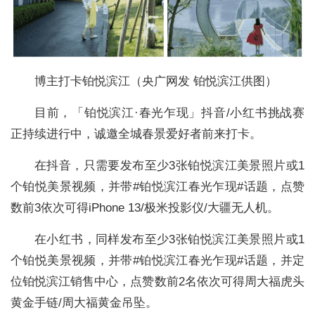
博主打卡铂悦滨江（央广网发 铂悦滨江供图）
目前，「铂悦滨江·春光乍现」抖音/小红书挑战赛
正持续进行中，诚邀全城春景爱好者前来打卡。
在抖音，只需要发布至少3张铂悦滨江美景照片或1
个铂悦美景视频，并带#铂悦滨江春光乍现#话题，点赞
数前3依次可得iPhone 13/极米投影仪/大疆无人机。
在小红书，同样发布至少3张铂悦滨江美景照片或1
个铂悦美景视频，并带#铂悦滨江春光乍现#话题，并定
位铂悦滨江销售中心，点赞数前2名依次可得周大福虎头
黄金手链/周大福黄金吊坠。