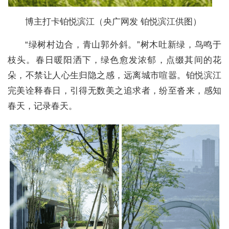
博主打卡铂悦滨江（央广网发 铂悦滨江供图）
“绿树村边合，青山郭外斜。”树木吐新绿，鸟鸣于
枝头。春日暖阳洒下，绿色愈发浓郁，点缀其间的花
朵，不禁让人心生归隐之感，远离城市喧嚣。铂悦滨江
完美诠释春日，引得无数美之追求者，纷至沓来，感知
春天，记录春天。