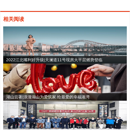
相关阅读
2022江北嘴利好升级|天澜道11号现房大平层燃势登临
湖山云著|浪漫湖山为爱筑家 给最爱的幸福港湾