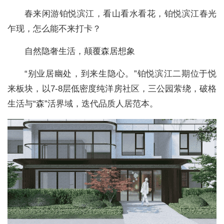
春来闲游铂悦滨江，看山看水看花，铂悦滨江春光
乍现，怎么能不来打卡？
自然隐奢生活，颠覆森居想象
“别业居幽处，到来生隐心。”铂悦滨江二期位于悦
来板块，以7-8层低密度纯洋房社区，三公园萦绕，破格
生活与“森”活界域，迭代品质人居范本。