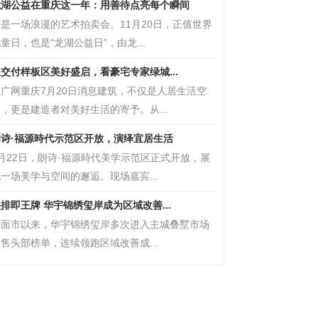
龙湖公益在重庆这一年：用善待点亮每个瞬间
是一场浪漫的艺术拍卖会。11月20日，正值世界
童日，也是“龙湖公益日”，由龙...
交付样板区美好盛启，看豪宅专家绿城...
央广网重庆7月20日消息建筑，不仅是人居生活空
，更是建造者对美好生活的寄予。从...
朗诗·福源時代示范区开放，演绎宜居生活
月22日，朗诗·福源時代美学示范区正式开放，展
一场美学与空间的邂逅。现场嘉宾...
排即王牌 华宇锦绣玺岸成为区域改善...
自面市以来，华宇锦绣玺岸多次进入主城叠墅市场
售头部榜单，连续领跑区域改善成...