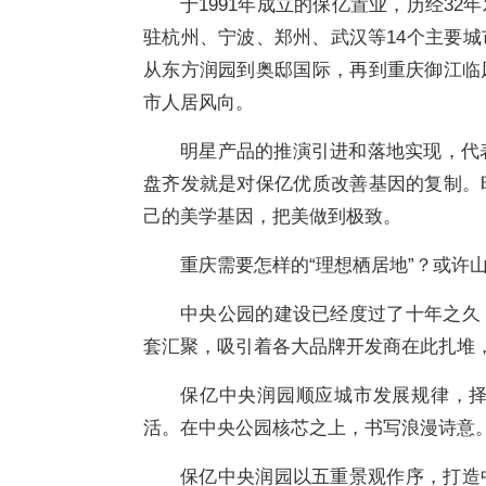
于1991年成立的保亿置业，历经3
驻杭州、宁波、郑州、武汉等14个主要
从东方润园到奥邸国际，再到重庆御江临
市人居风向。
明星产品的推演引进和落地实现，代表
盘齐发就是对保亿优质改善基因的复制。
己的美学基因，把美做到极致。
重庆需要怎样的“理想栖居地”？或许
中央公园的建设已经度过了十年之久
套汇聚，吸引着各大品牌开发商在此扎堆
保亿中央润园顺应城市发展规律，
活。在中央公园核芯之上，书写浪漫诗意
保亿中央润园以五重景观作序，打造