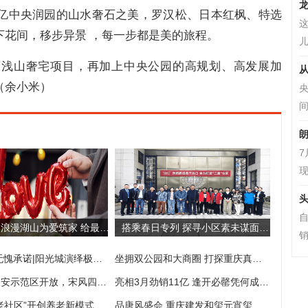
亿中央润园的山水奢石之美，罗汉松、日本红枫、特选
这
下花间，移步异景 ，每一步都是美的旅程。
儿
金浅山奢宅项目，再加上中央公园的高规划、高发展加
从
（余小米）
间
7
现
头
湖山云著|浪漫湖山为爱筑家 给最爱的幸福港湾
搭乘春日专列 探寻小区素未谋面的神秘
销
不悖初衷 无愧承诺|阳光城演绎极致交付实力
坐拥双公园和大商圈 打探重庆真正“高配”大平层
西永泷悦长安示范区开放，宋风四颜诗画园震撼亮相
亮相3月劲销11亿 逢开必罄凭何成为建发和玺专属标签？
老社区”开创养老新模式
品唐风盛会 重庆建发和玺元宵玺乐会精彩落幕