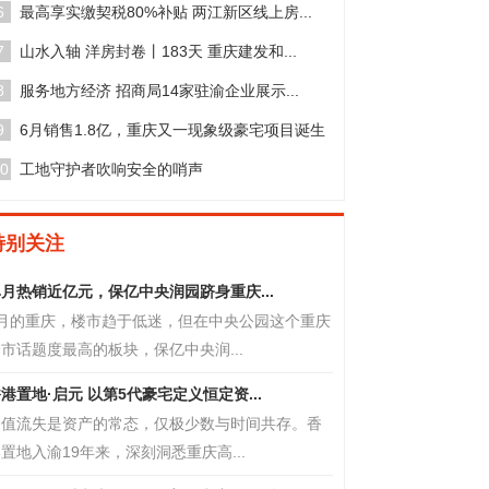
6
最高享实缴契税80%补贴 两江新区线上房...
7
山水入轴 洋房封卷丨183天 重庆建发和...
8
服务地方经济 招商局14家驻渝企业展示...
9
6月销售1.8亿，重庆又一现象级豪宅项目诞生
0
工地守护者吹响安全的哨声
特别关注
月热销近亿元，保亿中央润园跻身重庆...
7月的重庆，楼市趋于低迷，但在中央公园这个重庆
市话题度最高的板块，保亿中央润...
港置地·启元 以第5代豪宅定义恒定资...
价值流失是资产的常态，仅极少数与时间共存。香
置地入渝19年来，深刻洞悉重庆高...