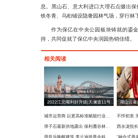
息。黑山石、意大利进口大理石点缀出保
铁冬青、乌桕铺设隐奢园林气场，穿行林
作为保亿在中央公园板块铸就的鎏
持，共同促就了保亿中央润园热销佳绩。
相关阅读
2022江北嘴利好升级|天澜道11号现房大平层燃势登临
城市运营商 以更高标准赋能行业全维发展
弹子石最新供地露出 保利麓谷林语或成最大赢家
用音乐唤醒建筑 李云迪跨界金科美学之旅
“融合式养