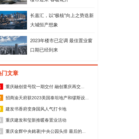
长嘉汇，以“极核”向上之势迭新
大城恒产想象
2023年楼市已定调 最佳置业窗
口期已经到来
热门文章
1
重庆融创壹号院一期交付 融创重庆再交...
2
招商渝天府获2023美国泰坦地产和缪斯设...
3
建发书香府变身国风人气打卡地
4
重庆建发和玺新推暖春置业活动
5
重庆金辉中央銘著|中央公园头排 最后的...