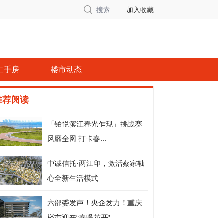
搜索
加入收藏
二手房
楼市动态
推荐阅读
「铂悦滨江春光乍现」挑战赛
风靡全网 打卡春...
中诚信托·两江印，激活蔡家轴
心全新生活模式
六部委发声！央企发力！重庆
楼市迎来“春暖花开”