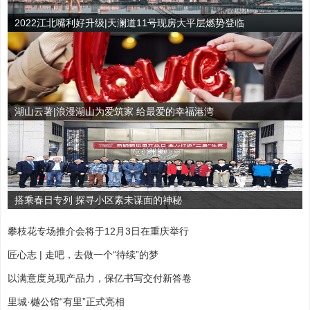
2022江北嘴利好升级|天澜道11号现房大平层燃势登临
湖山云著|浪漫湖山为爱筑家 给最爱的幸福港湾
搭乘春日专列 探寻小区素未谋面的神秘
攀枝花专场推介会将于12月3日在重庆举行
匠心志 | 走吧，去做一个“待续”的梦
以满意度兑现产品力，保亿书写交付新答卷
里城·樾公馆“有里”正式亮相