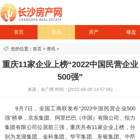
首页
资讯
房产
楼盘
您的位置：
首页
>
资讯
>
重庆11家企业上榜“2022中国民营企业
500强”
来源：央广网
时间：[2022-09-08 14:57:05]
9月7日，全国工商联发布“2022中国民营企业500
强”榜单，京东集团、阿里巴巴（中国）有限公司、恒力
集团有限公司位居前三强，重庆共有11家企业上榜，分
别为龙湖集团、金科集团、华宇集团、东银集团、中昂