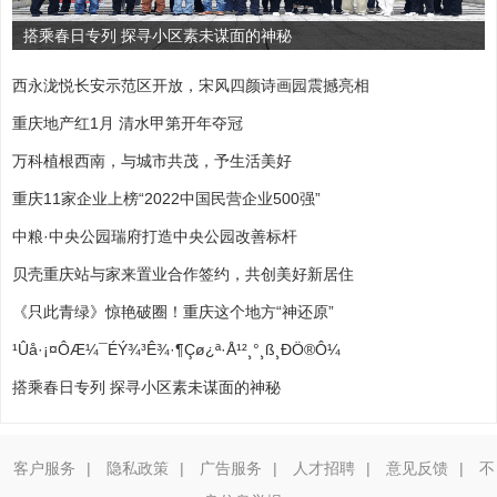
搭乘春日专列 探寻小区素未谋面的神秘
西永泷悦长安示范区开放，宋风四颜诗画园震撼亮相
重庆地产红1月 清水甲第开年夺冠
万科植根西南，与城市共茂，予生活美好
重庆11家企业上榜“2022中国民营企业500强”
中粮·中央公园瑞府打造中央公园改善标杆
贝壳重庆站与家来置业合作签约，共创美好新居住
《只此青绿》惊艳破圈！重庆这个地方“神还原”
¹Ûå·¡¤ÔÆ¼¯ÉÝ¾³Ê¾·¶Çø¿ª·Å¹²¸°¸ß¸ÐÖ®Ô¼
搭乘春日专列 探寻小区素未谋面的神秘
客户服务
|
隐私政策
|
广告服务
|
人才招聘
|
意见反馈
|
不