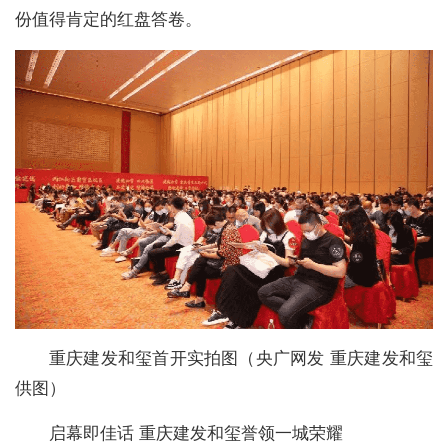
份值得肯定的红盘答卷。
重庆建发和玺首开实拍图（央广网发 重庆建发和玺
供图）
启幕即佳话 重庆建发和玺誉领一城荣耀