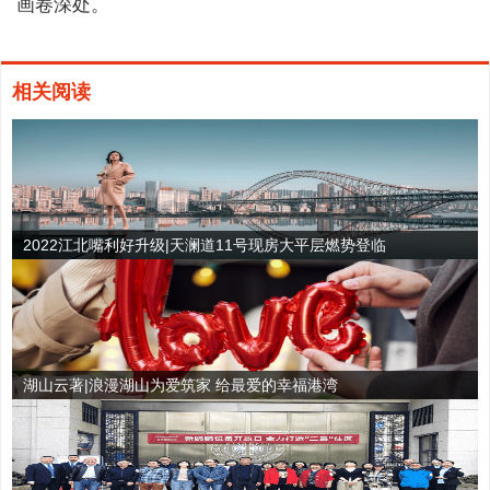
画卷深处。
相关阅读
2022江北嘴利好升级|天澜道11号现房大平层燃势登临
湖山云著|浪漫湖山为爱筑家 给最爱的幸福港湾